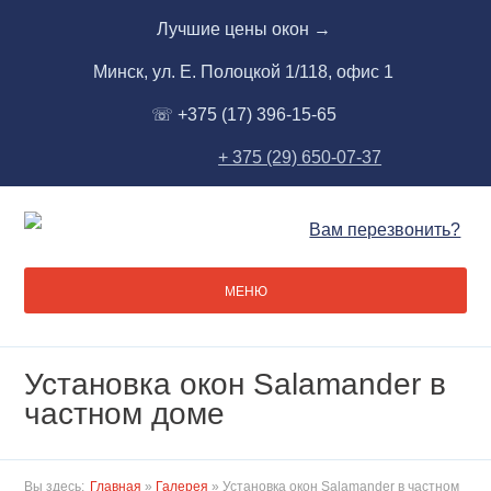
Skip
Лучшие цены окон →
to
content
Минск, ул. Е. Полоцкой 1/118, офис 1
☏ +375 (17) 396-15-65
+ 375 (29) 650-07-37
Вам перезвонить?
МЕНЮ
Установка окон Salamander в
частном доме
Вы здесь:
Главная
»
Галерея
»
Установка окон Salamander в частном