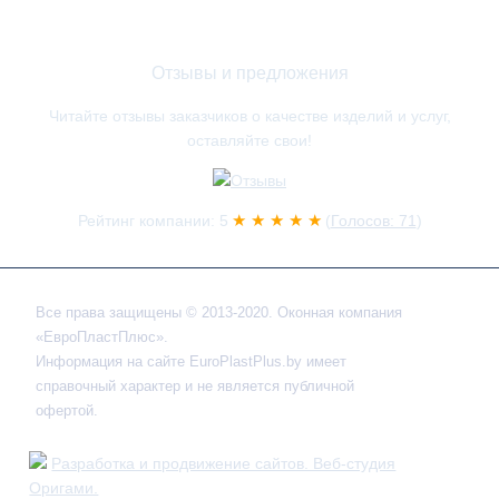
Отзывы и предложения
Читайте отзывы заказчиков о качестве изделий и услуг,
оставляйте свои!
★ ★ ★ ★ ★
Рейтинг компании: 5
(
Голосов: 71
)
Все права защищены © 2013-2020. Оконная компания
«ЕвроПластПлюс».
Информация на сайте EuroPlastPlus.by имеет
справочный характер и не является публичной
офертой.
Разработка и продвижение сайтов. Веб-студия
Оригами.