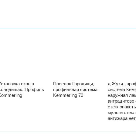
Установка окон в
Поселок Городищи,
д Жуки , про
Колодищах. Профиль
профильная система
система Кеме
Kömmerling
Kemmerling 70
наружная ла
антрацитово 
стеклопакеты
мульти стек
антижара нет