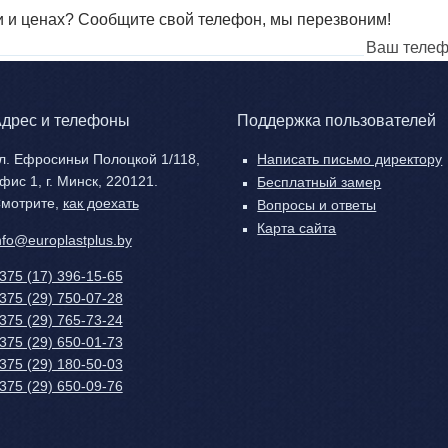
и и ценах? Сообщите свой телефон, мы перезвоним!
Ваш
телефон
дрес и телефоны
Поддержка пользователей
л. Ефросиньи Полоцкой 1/118,
Написать письмо директору
фис 1, г. Минск, 220121.
Бесплатный замер
мотрите,
как доехать
Вопросы и ответы
Карта сайта
nfo@europlastplus.by
375 (17) 396-15-65
375 (29) 750-07-28
375 (29) 765-73-24
375 (29) 650-01-73
375 (29) 180-50-03
375 (29) 650-09-76