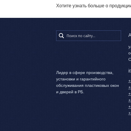
Хотите узнать больше о продукци
А
у
о
С
i
Лидер в сфере производства,
установки и гарантийного
+
обслуживания пластиковых окон
+
и дверей в РБ.
+
+
+
+