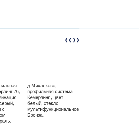
фильная
д Михалково,
д Кули профильная
рлинг 76,
профильная система
система KRAUSS
минация
Кемерлинг , цвет
Наружная Ламинация
серый,
белый, стекло
шоколадно-
 с
мультифункциональное
коричневая
лом
Бронза.
Мультифункциональное
раль.
стекло нетраль.