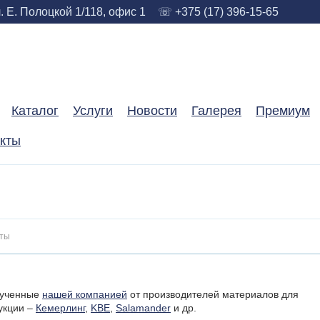
. Е. Полоцкой 1/118, офис 1
☏ +375 (17) 396-15-65
Каталог
Услуги
Новости
Галерея
Премиум
акты
ты
лученные
нашей компанией
от производителей материалов для
укции –
Кемерлинг
,
KBE
,
Salamander
и др.