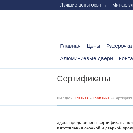
Skip
Лучшие цены окон →
Минск, ул
to
content
Главная
Цены
Расcрочка
Алюминиевые двери
Конт
Сертификаты
Вы здесь:
Главная
»
Компания
»
Сертифика
Здесь представлены сертификаты по
изготовления оконной и дверной прод