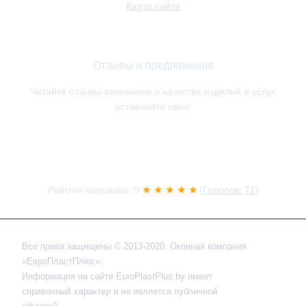
Карта сайта
Отзывы и предложения
Читайте отзывы заказчиков о качестве изделий и услуг,
оставляйте свои!
★ ★ ★ ★ ★
Рейтинг компании: 5
(
Голосов: 71
)
Все права защищены © 2013-2020. Оконная компания
«ЕвроПластПлюс».
Информация на сайте EuroPlastPlus.by имеет
справочный характер и не является публичной