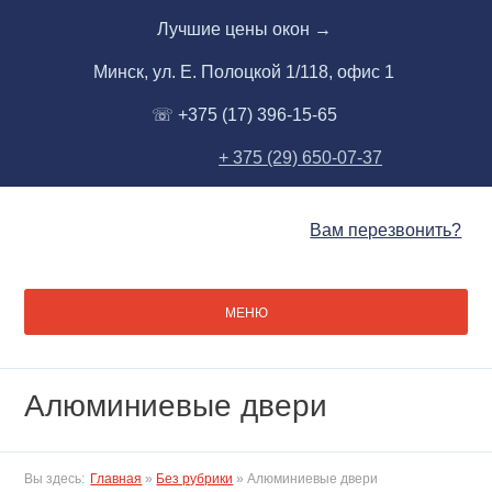
Skip
Лучшие цены окон →
to
content
Минск, ул. Е. Полоцкой 1/118, офис 1
☏ +375 (17) 396-15-65
+ 375 (29) 650-07-37
Вам перезвонить?
МЕНЮ
Алюминиевые двери
Вы здесь:
Главная
»
Без рубрики
»
Алюминиевые двери