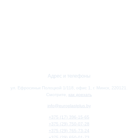
Адрес и телефоны
ул. Ефросиньи Полоцкой 1/118, офис 1, г. Минск, 220121.
Смотрите,
как доехать
info@europlastplus.by
+375 (17) 396-15-65
+375 (29) 750-07-28
+375 (29) 765-73-24
+375 (29) 650-01-73