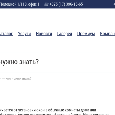
 Полоцкой 1/118, офис 1
☏ +375 (17) 396-15-65
аталог
Услуги
Новости
Галерея
Премиум
Компан
 нужно знать?
н — что нужно знать?
личается от установки окон в обычные комнаты дома или
д факторов, которые относятся к балконной теме. Наша компания