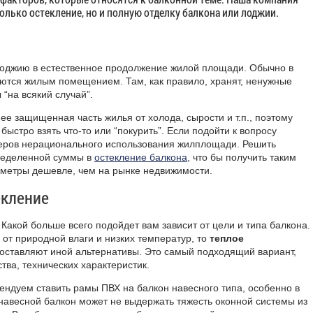
олько остекление, но и полную отделку балкона или лоджии.
лоджию в естественное продолжение жилой площади. Обычно в
аются жилым помещением. Там, как правило, хранят, ненужные
“на всякий случай”.
е защищенная часть жилья от холода, сырости и т.п., поэтому
 быстро взять что-то или “покурить”. Если подойти к вопросу
еров нерационального использования жилплощади. Решить
ределенной суммы в
остекление балкона
, что бы получить таким
метры дешевле, чем на рынке недвижимости.
екление
 Какой больше всего подойдет вам зависит от цели и типа балкона.
 от природной влаги и низких температур, то
теплое
оставляют иной альтернативы. Это самый подходящий вариант,
ства, технических характеристик.
мендуем ставить рамы
ПВХ
на балкон навесного типа, особенно в
 навесной балкон может не выдержать тяжесть оконной системы из