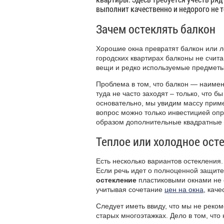
выполнит качественно и недорого не т
Зачем остеклять балкон
Хорошие окна превратят балкон или 
городских квартирах балконы не счит
вещи и редко используемые предметы 
Проблема в том, что балкон — наимене
туда не часто заходят – только, что бы
основательно, мы увидим массу прим
вопрос можно только инвестицией оп
образом дополнительные квадратные 
Теплое или холодное ост
Есть несколько вариантов остекления.
Если речь идет о полноценной защите
остекление
пластиковыми окнами не 
учитывая сочетание
цен на окна
, каче
Следует иметь ввиду, что мы не реко
старых многоэтажках. Дело в том, что