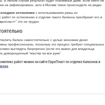
ы. В любом случае результат будет плачевный даже, если никто не
ока не зафиксировано, зато в Москве такое происходило не редко.
холодное остекление
с использованием рамы из
с работ по остеклению и отделке такого балкона преобразит его в
ропласт+” это не трудно.
тоятельно
стеклить балкон самостоятельно с целью экономии денег.
лжны профессионалы, поскольку это процесс требует специальных
должен выглядеть безупречно (если это важно для владельца
ить доморощенный “мастер на все руки”.
комплекс работ можно на сайте ЕвроПласт по отделке балконов и
лкона
.