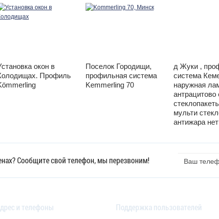
Установка окон в
Поселок Городищи,
д Жуки , про
Колодищах. Профиль
профильная система
система Кеме
Kömmerling
Kemmerling 70
наружная ла
антрацитово 
стеклопакеты
мульти стек
антижара нет
Ваш
ценах? Сообщите свой телефон, мы перезвоним!
телефон
дрес и телефоны
Поддержка пользователей