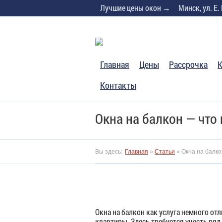
Skip
Лучшие цены окон →
Минск, ул. Е.
to
content
Главная
Цены
Расcрочка
К
Контакты
Окна на балкон — что
Вы здесь:
Главная
»
Статьи
»
Окна на балко
Окна на балкон как услуга немного от
квартиры. Здесь требуется учесть ря