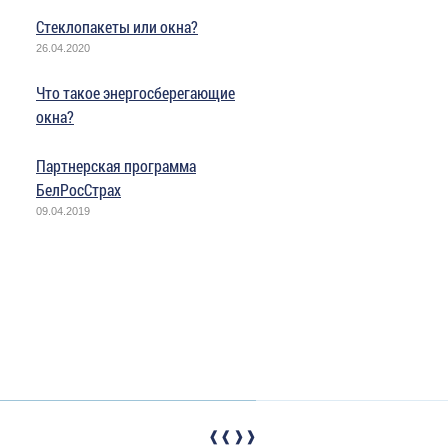
Стеклопакеты или окна?
26.04.2020
Что такое энергосберегающие
окна?
Партнерская программа
БелРосСтрах
09.04.2019