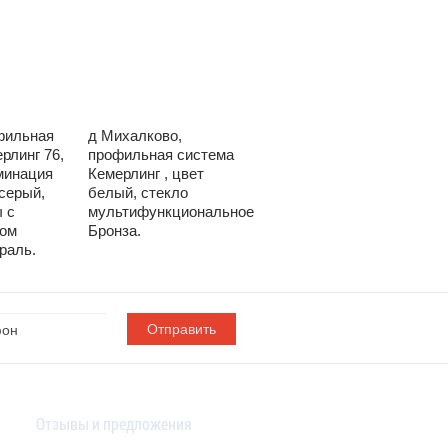
фильная
д Михалково,
д Кули профильная
рлинг 76,
профильная система
система KRAUSS
минация
Кемерлинг , цвет
Наружная Ламинация
серый,
белый, стекло
шоколадно-
 с
мультифункциональное
коричневая
лом
Бронза.
Мультифункциональное
раль.
стекло нетраль.
Отзывы и предложения