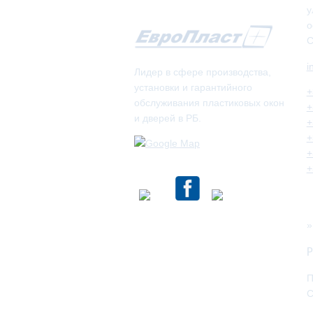
у
о
С
i
Лидер в сфере производства,
установки и гарантийного
+
обслуживания пластиковых окон
+
и дверей в РБ.
+
+
+
+
Р
П
С