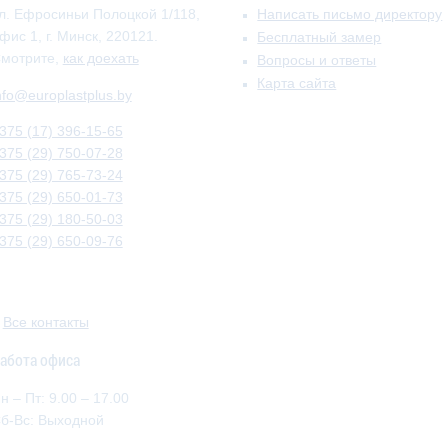
л. Ефросиньи Полоцкой 1/118,
Написать письмо директору
фис 1, г. Минск, 220121.
Бесплатный замер
мотрите,
как доехать
Вопросы и ответы
Карта сайта
nfo@europlastplus.by
375 (17) 396-15-65
375 (29) 750-07-28
375 (29) 765-73-24
375 (29) 650-01-73
375 (29) 180-50-03
375 (29) 650-09-76
»
Все контакты
абота офиса
н – Пт: 9.00 – 17.00
б-Вс: Выходной