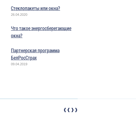
Стеклопакеты или окна?
26.04.2020
Что такое энергосберегающие
окна?
Партнерская программа
БелРосСтрах
09.04.2019