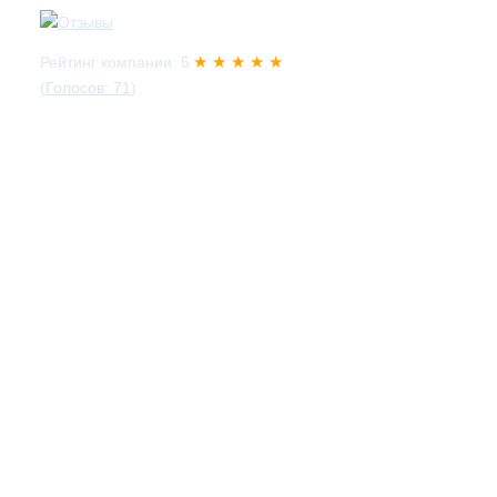
★ ★ ★ ★ ★
Рейтинг компании: 5
(
Голосов: 71
)