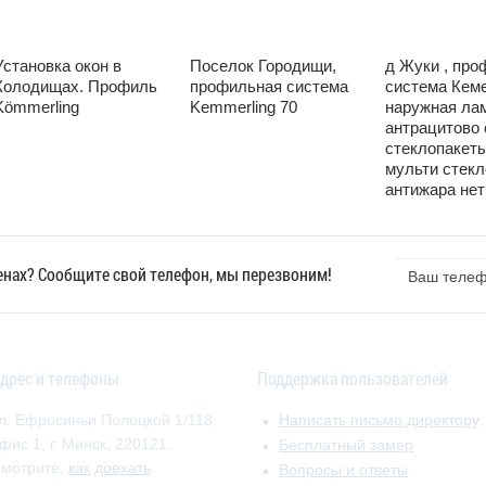
Установка окон в
Поселок Городищи,
д Жуки , про
Колодищах. Профиль
профильная система
система Кеме
Kömmerling
Kemmerling 70
наружная ла
антрацитово 
стеклопакеты
мульти стек
антижара нет
Ваш
ценах? Сообщите свой телефон, мы перезвоним!
телефон
дрес и телефоны
Поддержка пользователей
л. Ефросиньи Полоцкой 1/118,
Написать письмо директору
фис 1, г. Минск, 220121.
Бесплатный замер
мотрите,
как доехать
Вопросы и ответы