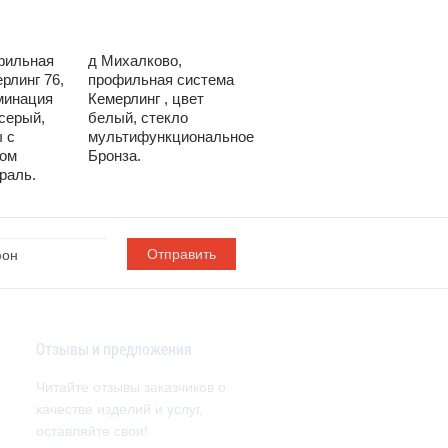
фильная
д Михалково,
д Кули профильная
рлинг 76,
профильная система
система KRAUSS
минация
Кемерлинг , цвет
Наружная Ламинация
серый,
белый, стекло
шоколадно-
 с
мультифункциональное
коричневая
лом
Бронза.
Мультифункциональное
раль.
стекло нетраль.
Отзывы и предложения
Читайте отзывы заказчиков о
качестве изделий и услуг,
оставляйте свои!