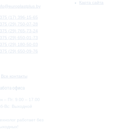
Карта сайта
nfo@europlastplus.by
375 (17) 396-15-65
375 (29) 750-07-28
375 (29) 765-73-24
375 (29) 650-01-73
375 (29) 180-50-03
375 (29) 650-09-76
»
Все контакты
абота офиса
н – Пт: 9.00 – 17.00
б-Вс: Выходной
ехнолог работает без
ыходных!