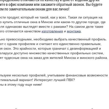
ните в офис компании или закажите обратный звонок. Вы будете
м по замечательным окнам для вас лично!
и продукт, который не такой, как у всех. Такая ли ситуация на
 купить отличные окна в Минске или каком-то другом городе, где
еля одинаково выглядят вместе с рамами? На самом деле такие
сего отличается качеством
изготовления
и
монтажа
.
льно превосходными, необходимо выбрать качественный профиль.
ют с одним профилем и считают его единственно правильным,
я окон. Это крайности, которые граничат с дезинформацией и
еларуси доступно множество качественных профильных систем,
т чудесные окна на заказ для жителей Минска и минского района.
пользуем несколько профилей, учитываем финансовые возможности
птимальный вариант! Интересует лучший
ПВХ
?
ы в этому году еще ниже!