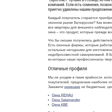
компаний. Если есть сомнения, позво
приятно удивлены нашим предложение
Каждый покупатель старается приобрест
оконном рынке Белоруссии? Как можно
все квартиры для внешнего наблюдат
окна – это продукт, которые прежде в
Что бы окошки получились действите
Есть оконные фирмы, которые работа
остальные негодными для изготовлени
недобросовестной саморекламой. В Б
из которых наши профессионалы творя
Отличные профиля
Мы не уходим в такие крайности, ис
покупателей, предлагаем наиболее о
Закажите
немецкие
не бюджетные, цен
Окна
REHAU
Окна Salamander
Окна
KBE