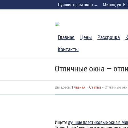
Skip
Лучшие цены окон →
Минск, ул. Е.
to
content
Главная
Цены
Расcрочка
К
Контакты
Отличные окна — отли
Вы здесь:
Главная
»
Статьи
»
Отличные окна
Ищете
лучшие пластиковые окна в Ми
“ЕвроПласт” лучшие в столице, но они