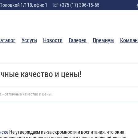
 Полоцкой 1/118, офис 1
☏ +375 (17) 396-15-65
аталог
Услуги
Новости
Галерея
Премиум
Компан
чные качество и цены!
 - отличные качество и цены!
нске
Не утверждаем из-за скромности и воспитания, что окна
 определенно отличаются по качеству и цене от изделий других