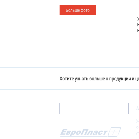
Больше фото
Хотите узнать больше о продукции и 
А
у
о
С