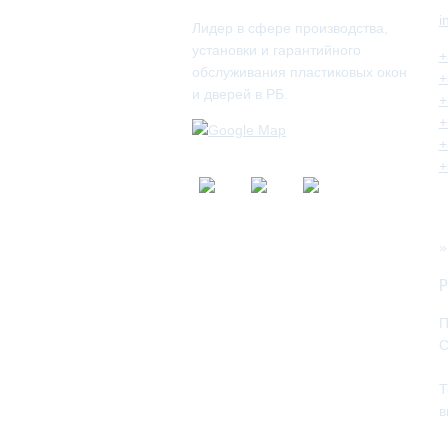
i
Лидер в сфере производства,
установки и гарантийного
+
обслуживания пластиковых окон
+
и дверей в РБ.
+
+
+
+
Р
П
С
Т
в