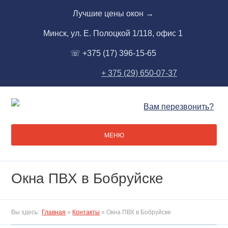
Skip
Лучшие цены окон →
to
content
Минск, ул. Е. Полоцкой 1/118, офис 1
☏ +375 (17) 396-15-65
+ 375 (29) 650-07-37
Вам перезвонить?
МЕНЮ
Окна ПВХ в Бобруйске
Вы здесь:
Главная
»
Контакты
»
Окна ПВХ в Бобруйске