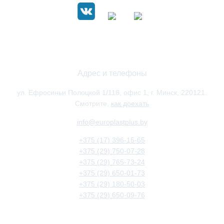
Адрес и телефоны
ул. Ефросиньи Полоцкой 1/118, офис 1, г. Минск, 220121.
Смотрите,
как доехать
info@europlastplus.by
+375 (17) 396-15-65
+375 (29) 750-07-28
+375 (29) 765-73-24
+375 (29) 650-01-73
+375 (29) 180-50-03
+375 (29) 650-09-76