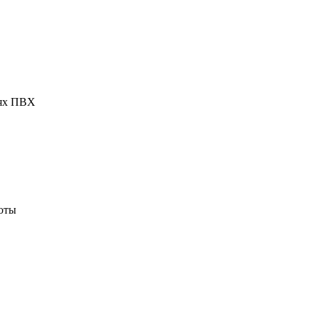
рях ПВХ
оты