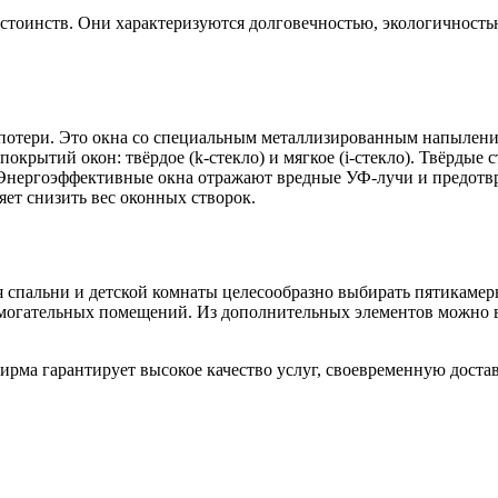
тоинств. Они характеризуются долговечностью, экологичностью
потери. Это окна со специальным металлизированным напылени
крытий окон: твёрдое (k-стекло) и мягкое (i-стекло). Твёрдые
 Энергоэффективные окна отражают вредные УФ-лучи и предотв
ет снизить вес оконных створок.
Для спальни и детской комнаты целесообразно выбирать пятика
могательных помещений. Из дополнительных элементов можно в
рма гарантирует высокое качество услуг, своевременную доста