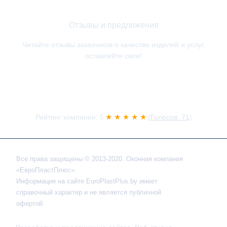
Отзывы и предложения
Читайте отзывы заказчиков о качестве изделий и услуг,
оставляйте свои!
★ ★ ★ ★ ★
Рейтинг компании: 5
(
Голосов: 71
)
Все права защищены © 2013-2020. Оконная компания
«ЕвроПластПлюс».
Информация на сайте EuroPlastPlus.by имеет
справочный характер и не является публичной
офертой.