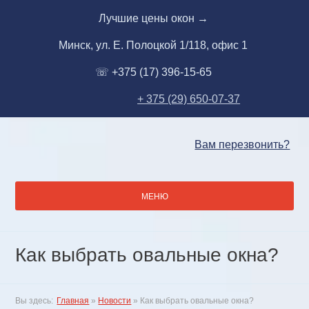
Skip
Лучшие цены окон →
to
content
Минск, ул. Е. Полоцкой 1/118, офис 1
☏ +375 (17) 396-15-65
+ 375 (29) 650-07-37
Вам перезвонить?
МЕНЮ
Как выбрать овальные окна?
Вы здесь:
Главная
»
Новости
»
Как выбрать овальные окна?