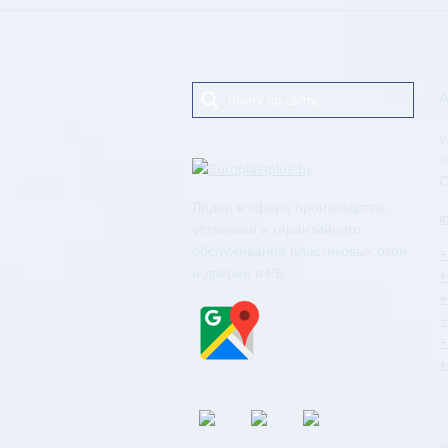
А
у
о
С
Лидер в сфере производства,
i
установки и гарантийного
обслуживания пластиковых окон
+
и дверей в РБ.
+
+
+
+
+