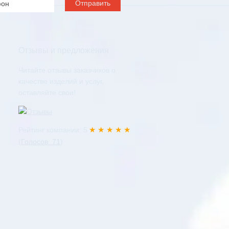
Отзывы и предложения
Читайте отзывы заказчиков о
качестве изделий и услуг,
оставляйте свои!
★ ★ ★ ★ ★
Рейтинг компании: 5
(
Голосов: 71
)