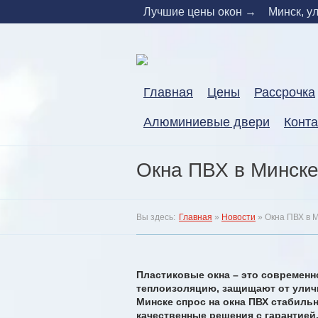
Skip
Лучшие цены окон →
Минск, ул
to
content
Главная
Цены
Расcрочка
Алюминиевые двери
Конт
Окна ПВХ в Минске
Вы здесь:
Главная
»
Новости
»
Окна ПВХ в 
Пластиковые окна – это современн
теплоизоляцию, защищают от уличн
Минске спрос на окна ПВХ стабиль
качественные решения с гарантией