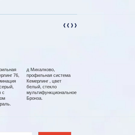
фильная
д Михалково,
д Кули профильная
рлинг 76,
профильная система
система KRAUSS
минация
Кемерлинг , цвет
Наружная Ламинация
серый,
белый, стекло
шоколадно-
 с
мультифункциональное
коричневая
лом
Бронза.
Мультифункциональное
раль.
стекло нетраль.