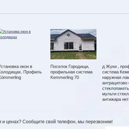
Установка окон в
Поселок Городищи,
д Жуки , про
Колодищах. Профиль
профильная система
система Кеме
Kömmerling
Kemmerling 70
наружная ла
антрацитово 
стеклопакеты
мульти стек
антижара нет
и и ценах? Сообщите свой телефон, мы перезвоним!
Ваш