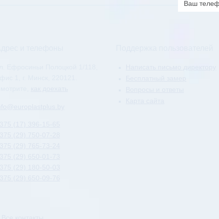
телефон
дрес и телефоны
Поддержка пользователей
л. Ефросиньи Полоцкой 1/118,
Написать письмо директору
фис 1, г. Минск, 220121.
Бесплатный замер
мотрите,
как доехать
Вопросы и ответы
Карта сайта
nfo@europlastplus.by
375 (17) 396-15-65
375 (29) 750-07-28
375 (29) 765-73-24
375 (29) 650-01-73
375 (29) 180-50-03
375 (29) 650-09-76
»
Все контакты