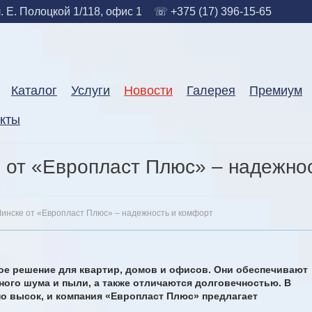
. Е. Полоцкой 1/118, офис 1
☏ +375 (17) 396-15-65
Каталог
Услуги
Новости
Галерея
Премиум
акты
 от «Европласт Плюс» – надежно
Минске от «Европласт Плюс» – надежность и комфорт
ое решение для квартир, домов и офисов. Они обеспечивают
ого шума и пыли, а также отличаются долговечностью. В
но высок, и компания «Европласт Плюс» предлагает
.