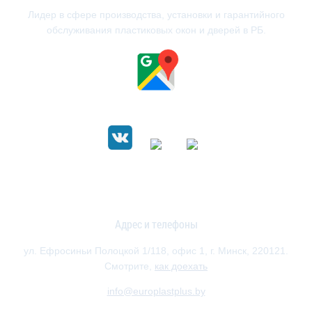
Лидер в сфере производства, установки и гарантийного
обслуживания пластиковых окон и дверей в РБ.
Адрес и телефоны
ул. Ефросиньи Полоцкой 1/118, офис 1, г. Минск, 220121.
Смотрите,
как доехать
info@europlastplus.by