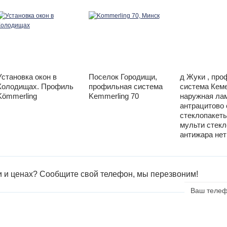
Установка окон в
Поселок Городищи,
д Жуки , про
Колодищах. Профиль
профильная система
система Кеме
Kömmerling
Kemmerling 70
наружная ла
антрацитово 
стеклопакеты
мульти стек
антижара нет
и и ценах? Сообщите свой телефон, мы перезвоним!
Ваш
телефон