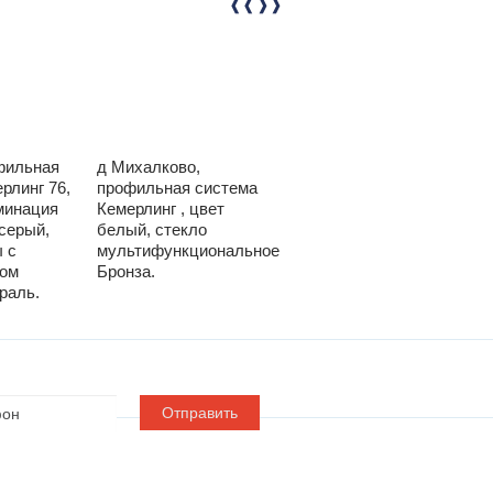
фильная
д Михалково,
д Кули профильная
рлинг 76,
профильная система
система KRAUSS
минация
Кемерлинг , цвет
Наружная Ламинация
серый,
белый, стекло
шоколадно-
 с
мультифункциональное
коричневая
лом
Бронза.
Мультифункциональное
раль.
стекло нетраль.