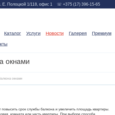
. Е. Полоцкой 1/118, офис 1
☏ +375 (17) 396-15-65
Каталог
Услуги
Новости
Галерея
Премиум
акты
а окнами
балкона окнами
 повысить срок службы балкона и увеличить площадь квартиры.
довая, комната или часть квартиры. При выборе способа