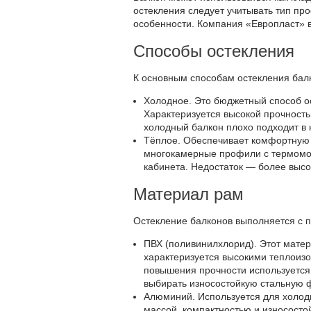
остекления следует учитывать тип пр
особенности. Компания «Европласт» 
Способы остекления
К основным способам остекления балк
Холодное. Это бюджетный способ о
Характеризуется высокой прочность
холодный балкон плохо подходит в
Тёплое. Обеспечивает комфортную 
многокамерные профили с термомос
кабинета. Недостаток — более высо
Материал рам
Остекление балконов выполняется с
ПВХ (поливинилхлорид). Этот матер
характеризуется высокими теплоиз
повышения прочности используется
выбирать износостойкую стальную ф
Алюминий. Используется для холодн
массой, компактностью и износосто