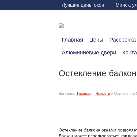
Skip
Лучшие цены окон →
Минск, ул
to
content
Главная
Цены
Расcрочка
Алюминиевые двери
Конт
Остекление балкон
Вы здесь:
Главная
»
Новости
»
Остекление 
Остекление балкона окнами позволяет
Балкон может использоваться как кла