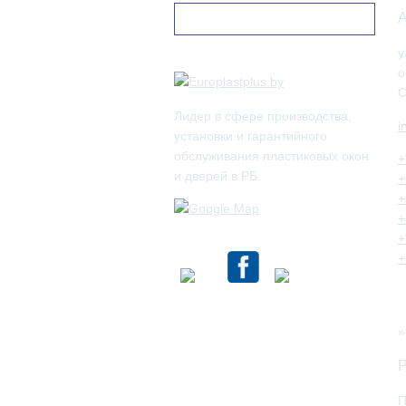
А
у
о
С
Лидер в сфере производства,
i
установки и гарантийного
обслуживания пластиковых окон
+
и дверей в РБ.
+
+
+
+
+
Р
П