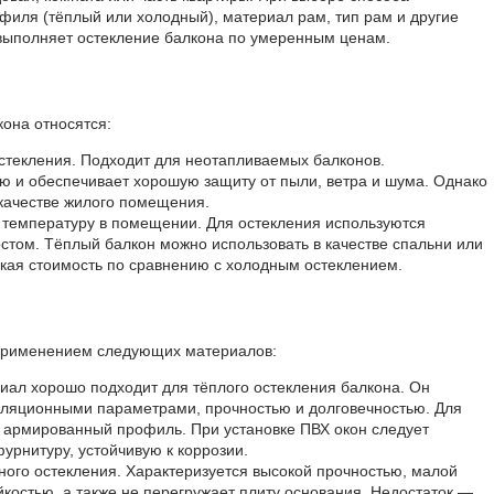
офиля (тёплый или холодный), материал рам, тип рам и другие
выполняет остекление балкона по умеренным ценам.
она относятся:
стекления. Подходит для неотапливаемых балконов.
ю и обеспечивает хорошую защиту от пыли, ветра и шума. Однако
 качестве жилого помещения.
температуру в помещении. Для остекления используются
том. Тёплый балкон можно использовать в качестве спальни или
кая стоимость по сравнению с холодным остеклением.
 применением следующих материалов:
иал хорошо подходит для тёплого остекления балкона. Он
оляционными параметрами, прочностью и долговечностью. Для
 армированный профиль. При установке ПВХ окон следует
урнитуру, устойчивую к коррозии.
ого остекления. Характеризуется высокой прочностью, малой
йкостью, а также не перегружает плиту основания. Недостаток —