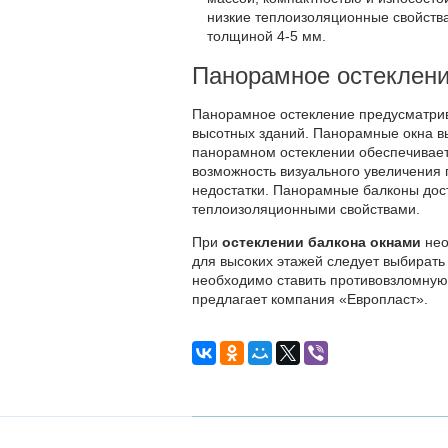
низкие теплоизоляционные свойств
толщиной 4-5 мм.
Панорамное остеклен
Панорамное остекление предусматрива
высотных зданий. Панорамные окна вы
панорамном остеклении обеспечивает
возможность визуального увеличени
недостатки. Панорамные балконы дост
теплоизоляционными свойствами.
При
остеклении балкона окнами
нео
для высоких этажей следует выбирать
необходимо ставить противовзломную
предлагает компания «Европласт».