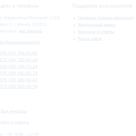
дрес и телефоны
Поддержка пользователей
л. Ефросиньи Полоцкой 1/118,
Написать письмо директору
фис 1, г. Минск, 220121.
Бесплатный замер
мотрите,
как доехать
Вопросы и ответы
Карта сайта
nfo@europlastplus.by
375 (17) 396-15-65
375 (29) 750-07-28
375 (29) 765-73-24
375 (29) 650-01-73
375 (29) 180-50-03
375 (29) 650-09-76
»
Все контакты
абота офиса
н – Пт: 9.00 – 17.00