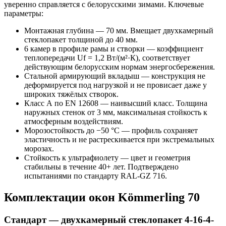
уверенно справляется с белорусскими зимами. Ключевые
параметры:
Монтажная глубина — 70 мм. Вмещает двухкамерный
стеклопакет толщиной до 40 мм.
6 камер в профиле рамы и створки — коэффициент
теплопередачи Uf = 1,2 Вт/(м²·К), соответствует
действующим белорусским нормам энергосбережения.
Стальной армирующий вкладыш — конструкция не
деформируется под нагрузкой и не провисает даже у
широких тяжёлых створок.
Класс А по EN 12608 — наивысший класс. Толщина
наружных стенок от 3 мм, максимальная стойкость к
атмосферным воздействиям.
Морозостойкость до −50 °C — профиль сохраняет
эластичность и не растрескивается при экстремальных
морозах.
Стойкость к ультрафиолету — цвет и геометрия
стабильны в течение 40+ лет. Подтверждено
испытаниями по стандарту RAL-GZ 716.
Комплектации окон Kömmerling 70
Стандарт — двухкамерный стеклопакет 4-16-4-