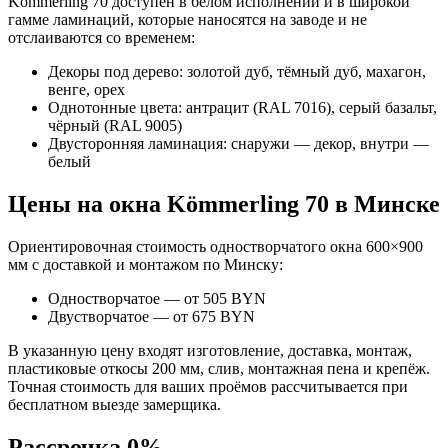
Kömmerling 70 доступен в белом исполнении и в широкой
гамме ламинаций, которые наносятся на заводе и не
отслаиваются со временем:
Декоры под дерево: золотой дуб, тёмный дуб, махагон,
венге, орех
Однотонные цвета: антрацит (RAL 7016), серый базальт,
чёрный (RAL 9005)
Двусторонняя ламинация: снаружи — декор, внутри —
белый
Цены на окна Kömmerling 70 в Минске
Ориентировочная стоимость одностворчатого окна 600×900
мм с доставкой и монтажом по Минску:
Одностворчатое — от 505 BYN
Двустворчатое — от 675 BYN
В указанную цену входят изготовление, доставка, монтаж,
пластиковые откосы 200 мм, слив, монтажная пена и крепёж.
Точная стоимость для ваших проёмов рассчитывается при
бесплатном выезде замерщика.
Рассрочка 0%