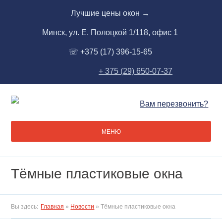
Skip
Лучшие цены окон →
to
content
Минск, ул. Е. Полоцкой 1/118, офис 1
☏ +375 (17) 396-15-65
+ 375 (29) 650-07-37
Вам перезвонить?
МЕНЮ
Тёмные пластиковые окна
Вы здесь:
Главная
»
Новости
»
Тёмные пластиковые окна