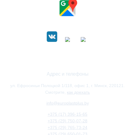
Адрес и телефоны
ул. Ефросиньи Полоцкой 1/118, офис 1, г. Минск, 220121.
Смотрите,
как доехать
info@europlastplus.by
+375 (17) 396-15-65
+375 (29) 750-07-28
+375 (29) 765-73-24
+375 (29) 650-01-73