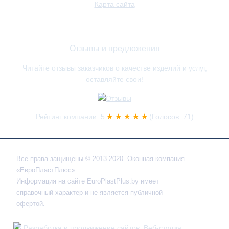
Карта сайта
Отзывы и предложения
Читайте отзывы заказчиков о качестве изделий и услуг,
оставляйте свои!
★ ★ ★ ★ ★
Рейтинг компании: 5
(
Голосов: 71
)
Все права защищены © 2013-2020. Оконная компания
«ЕвроПластПлюс».
Информация на сайте EuroPlastPlus.by имеет
справочный характер и не является публичной
офертой.
Разработка и продвижение сайтов. Веб-студия